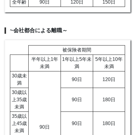
全年齢
90日
120日
150日
~会社都合による離職～
被保険者期間
半年以上1年
1年以上5年未
5年以上10年
未満
満
未満
30歳未
90日
120日
満
30歳以
上35歳
90日
180日
未満
35歳以
上45歳
90日
180日
90日
未満